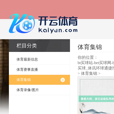
栏目分类
体育集锦
你的位置：
体育最新信息
bt买球站-bet买球网-
买球_体讯环球通捷
体育赛事直播
>
体育集锦
>
体育集锦
体育录像/图片