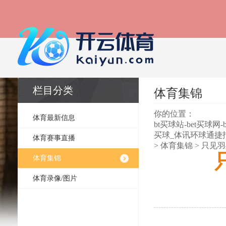
栏目分类
体育集锦
你的位置：
体育最新信息
bt买球站-bet买球网-
买球_体讯环球通捷
体育赛事直播
>
体育集锦
> 只见
体育集锦
体育录像/图片