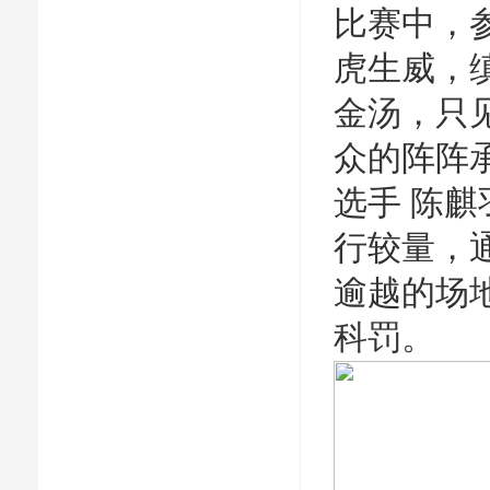
比赛中，
虎生威，
金汤，只
众的阵阵
选手 陈
行较量，
逾越的场
科罚。