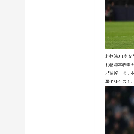
利物浦3-1南安
利物浦本赛季
只输掉一场，
军奖杯不远了