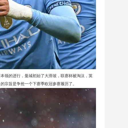
着本领的进行，曼城初始了大滑坡，联赛杯被淘汰，英
了的宗旨是争抢一个下赛季欧冠参赛履历了。