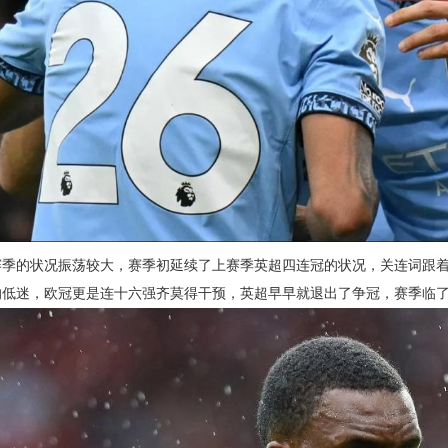
赛季的状况振荡较大，赛季初延续了上赛季英超四连冠的状况，关连词跟
的低迷，欧冠更是连十六强齐莫得干预，英超早早就退出了争冠，赛季临