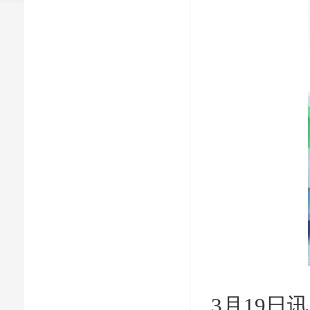
3月19日