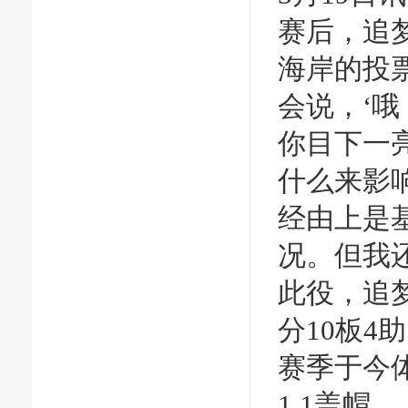
赛后，追
海岸的投
会说，‘
你目下一
什么来影
经由上是
况。但我
此役，追梦
分10板4
赛季于今体
1.1盖帽。