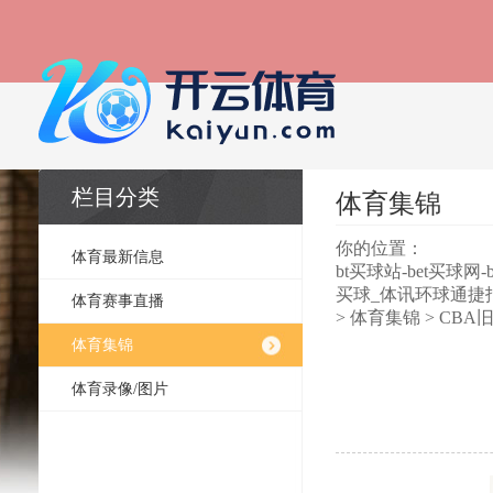
栏目分类
体育集锦
你的位置：
体育最新信息
bt买球站-bet买球网-
买球_体讯环球通捷
体育赛事直播
>
体育集锦
> CBA
体育集锦
体育录像/图片