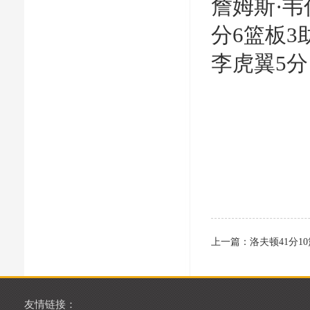
詹姆斯·韦
分6篮板3
李虎翼5
上一篇：
洛夫顿41分1
友情链接：