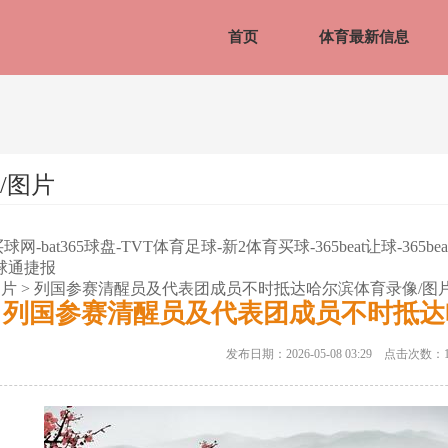
首页
体育最新信息
/图片
买球网-bat365球盘-TVT体育足球-新2体育买球-365beat让球-365be
球通捷报
图片
> 列国参赛清醒员及代表团成员不时抵达哈尔滨体育录像/图
列国参赛清醒员及代表团成员不时抵达
发布日期：2026-05-08 03:29 点击次数：1