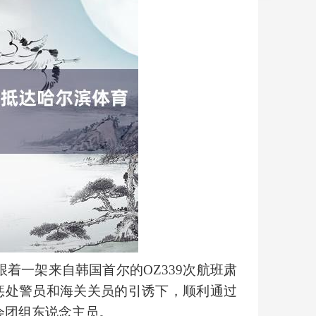
跟着一架来自韩国首尔的OZ339次航班肃
惩处警员和海关关员的引诱下，顺利通过
会团组东说念主员。