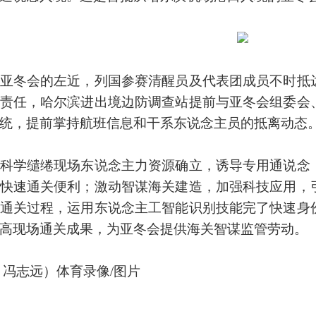
亚冬会的左近，列国参赛清醒员及代表团成员不时抵
责任，哈尔滨进出境边防调查站提前与亚冬会组委会
统，提前掌持航班信息和干系东说念主员的抵离动态
科学缱绻现场东说念主力资源确立，诱导专用通说念
快速通关便利；激动智谋海关建造，加强科技应用，
通关过程，运用东说念主工智能识别技能完了快速身
高现场通关成果，为亚冬会提供海关智谋监管劳动。
 冯志远）体育录像/图片