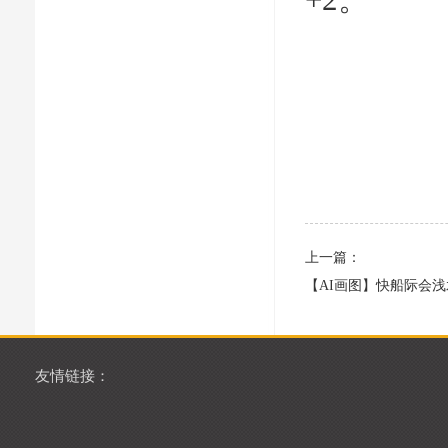
+2。
上一篇：
【AI画图】快船际会浅
友情链接：