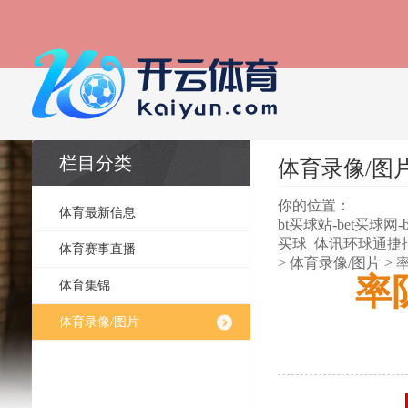
栏目分类
体育录像/图
你的位置：
体育最新信息
bt买球站-bet买球网-
买球_体讯环球通捷
体育赛事直播
>
体育录像/图片
> 
率
体育集锦
体育录像/图片