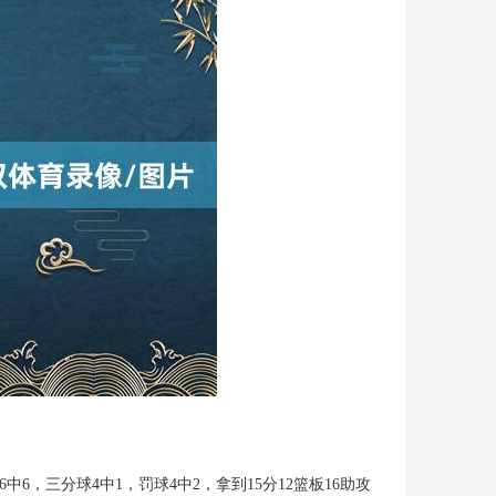
6，三分球4中1，罚球4中2，拿到15分12篮板16助攻