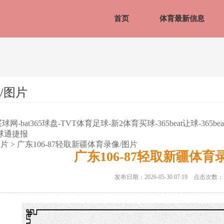
首页
体育最新信息
/图片
买球网-bat365球盘-TVT体育足球-新2体育买球-365beat让球-365be
球通捷报
图片
> 广东106-87轻取新疆体育录像/图片
广东106-87轻取新疆体育
发布日期：2026-05-30 07:19 点击次数：