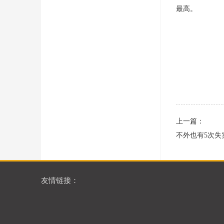
最高。
上一篇：
不外也有5次失
友情链接：