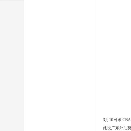
3月10日讯 C
此役广东外助莫