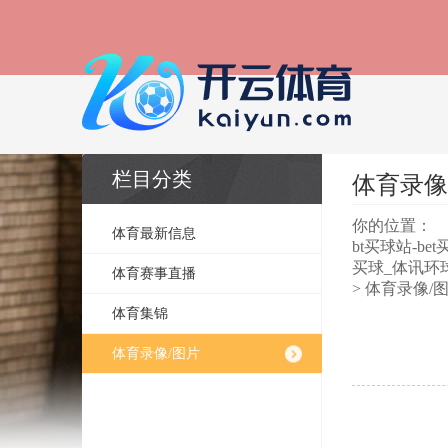
栏目分类
体育录像
你的位置：
体育最新信息
bt买球站-bet
买球_体讯环
体育赛事直播
>
体育录像/
体育集锦
体育录像/图片