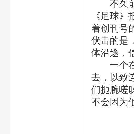
不久前，
《足球》报
着创刊号
伏击的是
体沿途，
一个在我
去，以致
们扼腕嗟
不会因为