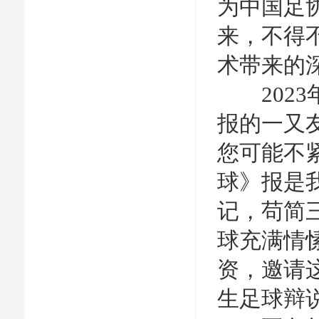
为中国足
来，不得
术带来的
2023
报的一又
您可能不
球》报是
记，苟简
球充满情
资，邀请
生足球辩