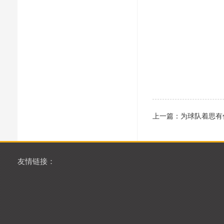
上一篇：
为球队着思有
友情链接：