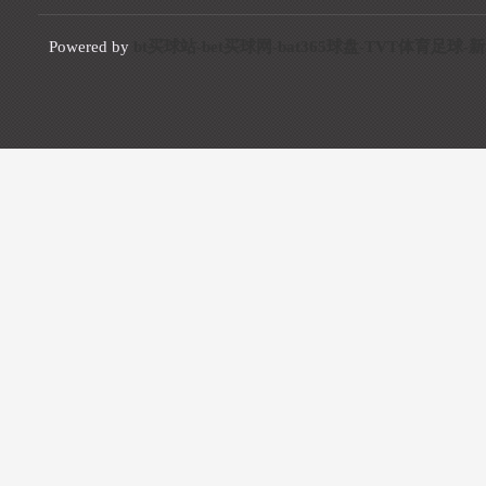
Powered by
bt买球站-bet买球网-bat365球盘-TVT体育足球-