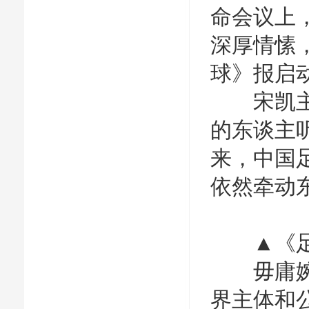
命会议上
深厚情愫
球》报启
宋凯主席
的东谈主
来，中国
依然牵动
▲《足
毋庸婉词
界主体和