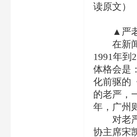
读原文）
▲严老获
在新闻界
1991年
体格会是
化前驱的
的老严，
年，广州
对老严的
协主席宋