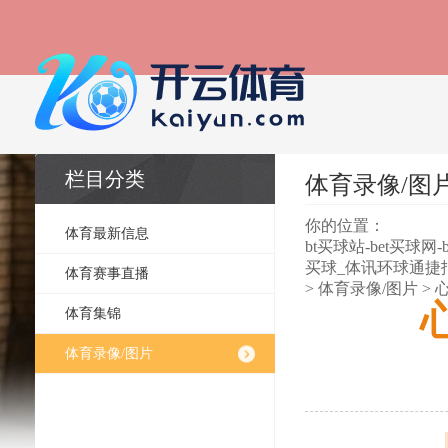
栏目分类
体育录像/图
你的位置：
体育最新信息
bt买球站-bet买球网-
买球_体讯环球通捷
体育赛事直播
>
体育录像/图片
> 
体育集锦
体育录像/图片