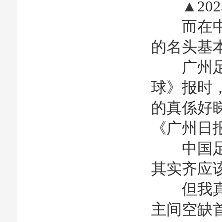
▲2023
而在中国
的名头基
广州足球
球》报时
的真係好
《广州日
中国足球
其实齐应
但我真实
主间空缺