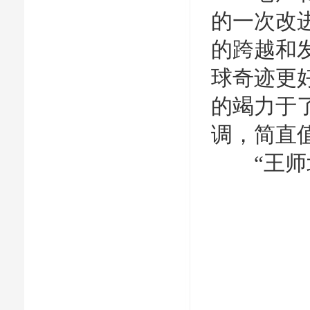
的一次改
的跨越和
球奇迹更
的竭力于
调，简直
“王师北