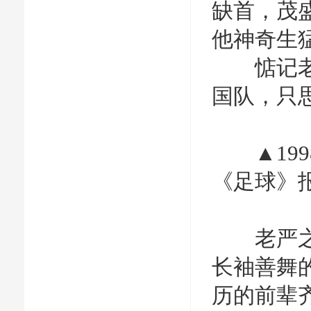
缺首，茂
他神奇生
惦记老严
国队，只
▲199
《足球》
老严之是
长袖善舞
历的前辈