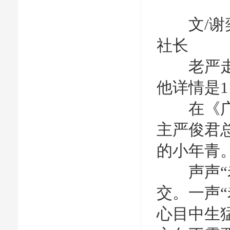
文/谢奕
社长
老严走了
他详情是
在《广州
主严俊君
的小年青
声声“老
交。一声
心目中生