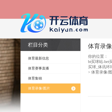
栏目分类
体育录像
你的位置：
体育最新信息
bt买球站-bet
买球_体讯环
体育赛事直播
>
体育录像/
体育集锦
体育录像/图片