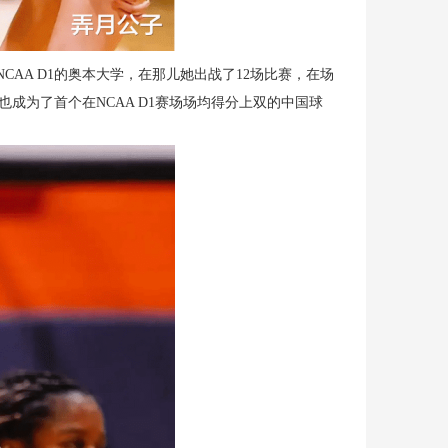
CAA D1的奥本大学，在那儿她出战了12场比赛，在场
期也成为了首个在NCAA D1赛场场均得分上双的中国球