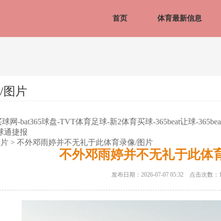
首页
体育最新信息
/图片
买球网-bat365球盘-TVT体育足球-新2体育买球-365beat让球-365be
球通捷报
图片
> 不外邓雨婷并不无礼于此体育录像/图片
不外邓雨婷并不无礼于此体育
发布日期：2026-07-07 05:32 点击次数：1