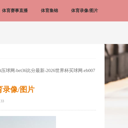
体育赛事直播
体育集锦
体育录像/图片
at压球网-bet36比分最新-2026世界杯买球网-eb007
录像/图片
33