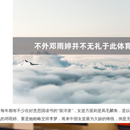
每年都有不少在好意思国读书的“留洋派”，女篮方面则是凤毛麟角，是以
代的邓雨婷。要是她粗略交班李梦，将来中国女篮最为欠缺的锋线，倒是