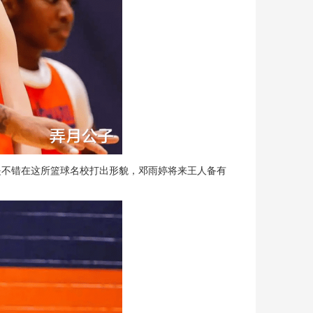
是不错在这所篮球名校打出形貌，邓雨婷将来王人备有