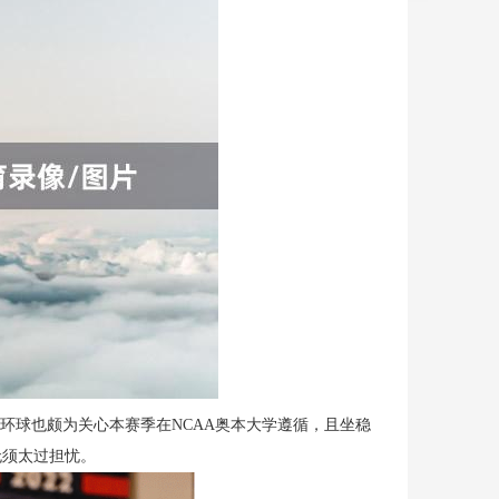
环球也颇为关心本赛季在NCAA奥本大学遵循，且坐稳
无须太过担忧。