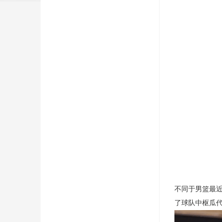
不同于男篮最近
了球队中枢瓜