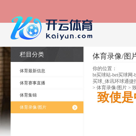
栏目分类
体育录像/图
你的位置：
体育最新信息
bt买球站-bet买球网-
买球_体讯环球通捷
体育赛事直播
>
体育录像/图片
> 
致使是
体育集锦
体育录像/图片