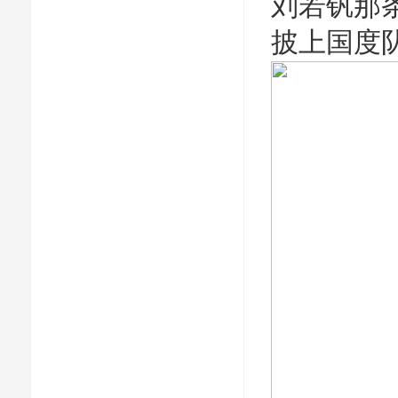
刘若钒那
披上国度