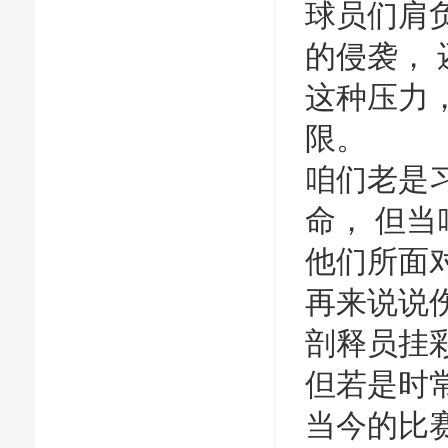
球员们肩
的侵袭，
这种压力
限。
咱们老是
命， 但
他们所面
再来说说
剖释员挂
但若是时
当今的比