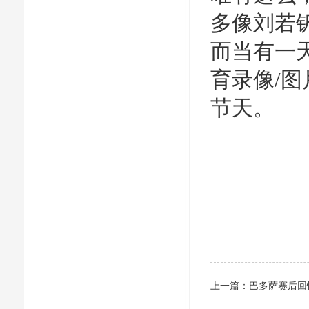
多像刘若
而当有一
育录像/图
节天。
上一篇：
巴多萨赛后回