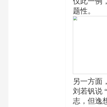
仅此一例
题性。
另一方面
刘若钒说 
志，但逸