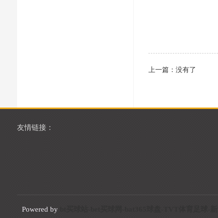
上一篇：没有了
友情链接：
Powered by
bt买球站-bet买球网-bat365球盘-TVT体育足球-