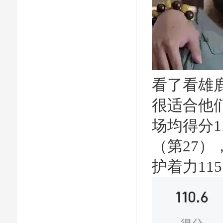
看了看雄
很适合他
场均得分11
（第27）
护着力115.7