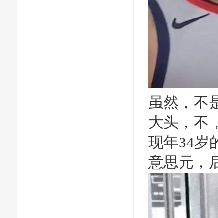
虽然，不
大头，不
现年34岁
意思元，