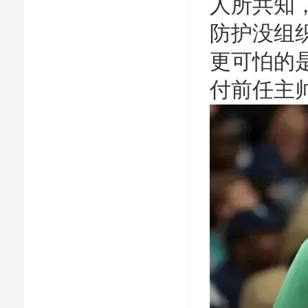
人所共知
防护没组
更可怕的是
付前任主