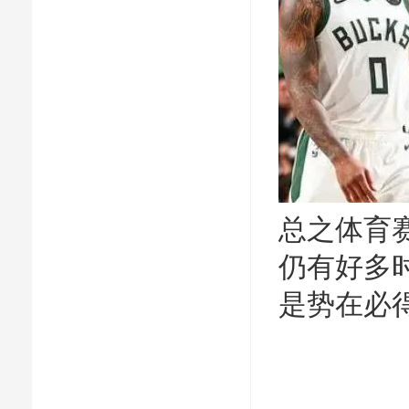
总之体育
仍有好多
是势在必