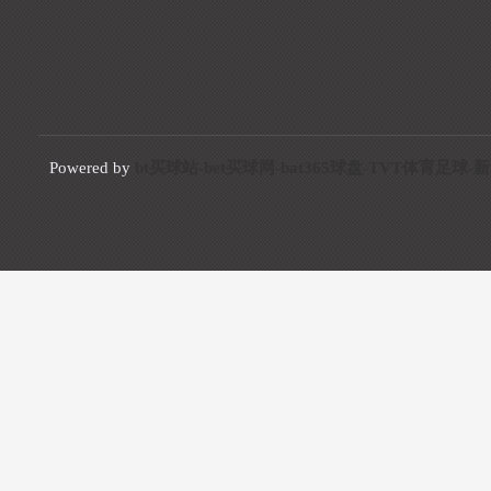
Powered by
bt买球站-bet买球网-bat365球盘-TVT体育足球-