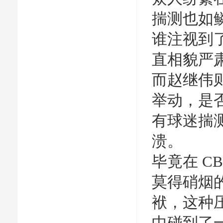
揣测也如
谁注视到
直相貌严
而赵继伟
举动，是
有球迷揣
溃。
毕竟在 C
莫得硝烟
袱，这种