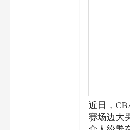
近日，C
赛场边大
众人纷繁