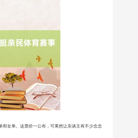
为男单和女单。这票价一公布，可果然让东谈主有不少念念