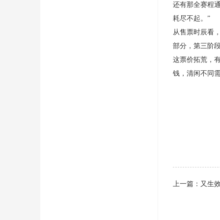
还有那全赛程通
耗尽不起。”
从售票时辰看，
部分，第三阶段
这票价拓荒，
钱，清闲不同
上一篇：
又生