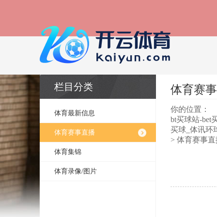
栏目分类
体育赛事
你的位置：
体育最新信息
bt买球站-bet
买球_体讯环
体育赛事直播
>
体育赛事直
体育集锦
体育录像/图片