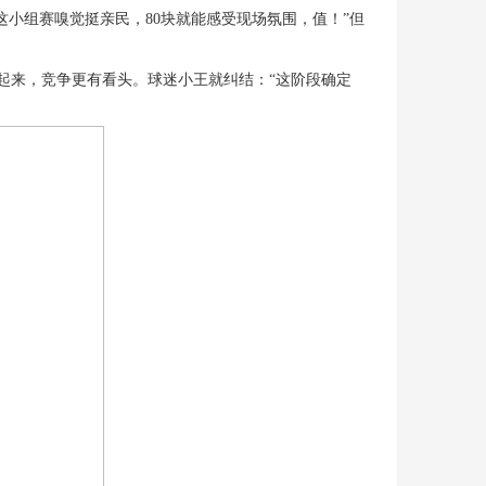
：“这小组赛嗅觉挺亲民，80块就能感受现场氛围，值！”但
初始锋利起来，竞争更有看头。球迷小王就纠结：“这阶段确定