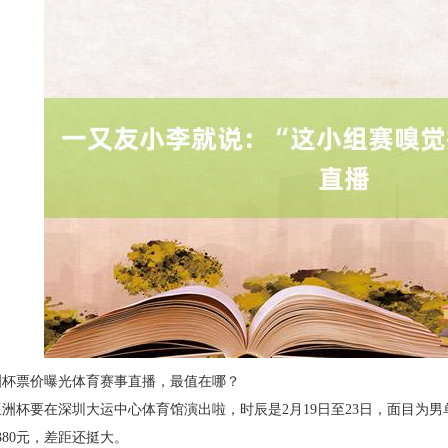
亚洲杯票价曝光体育赛事直播，最值在哪？
球亚洲杯要在深圳大运中心体育馆演出啦，时辰是2月19日至23日，面目
380元，差距还挺大。