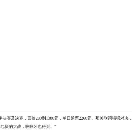
的半决赛及决赛，票价280到1380元，单日通票2260元。那关联词强强
包摄的大战，咬咬牙也得买。”