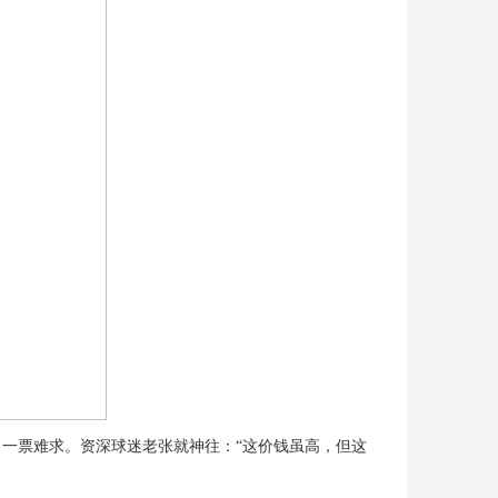
对决，一票难求。资深球迷老张就神往：“这价钱虽高，但这