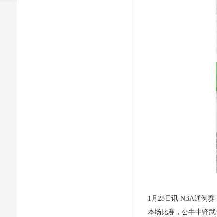
1月28日讯 NBA通例赛
本场比赛，公牛中锋武切