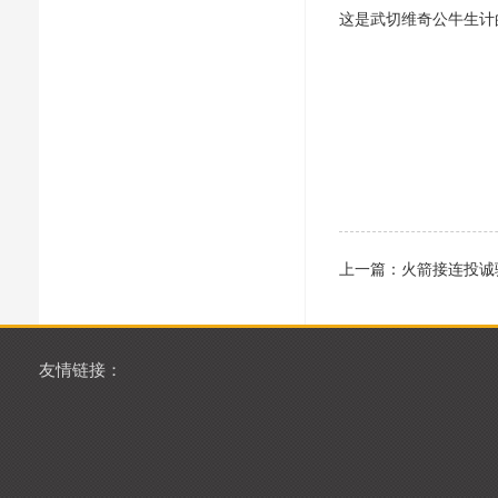
这是武切维奇公牛生计
上一篇：
火箭接连投诚
友情链接：