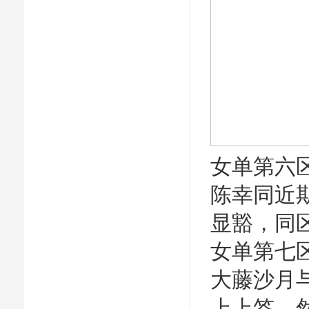
女单第六
陈幸同近
显豁，同
女单第七
大藤沙月
上上签，