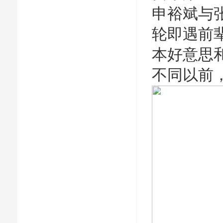
申裕斌与
轮即遇前
本好意思
不同以前