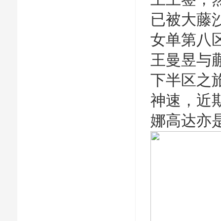
已被大藤
女单第八
王曼昱与
下半区之
神速，近
娜高达亦