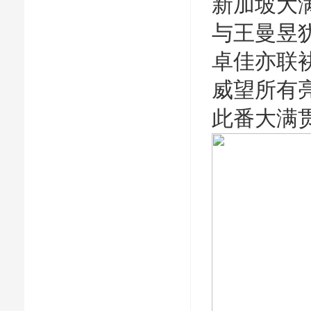
新加坡大
与王曼昱
卓佳亦联
威望所有
此番大满