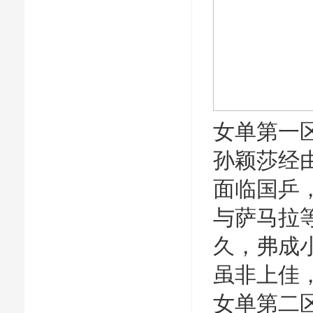
女单第一
孙颖莎经
面临国乒
与萨马拉
久，弗成
虽非上佳
女单第二