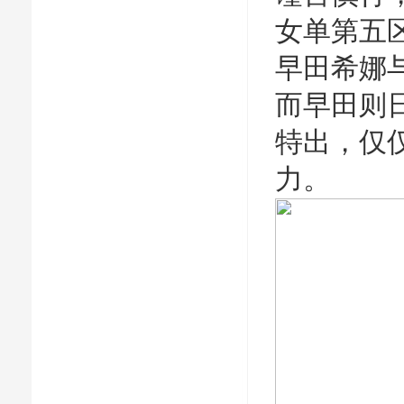
女单第五
早田希娜
而早田则
特出，仅
力。