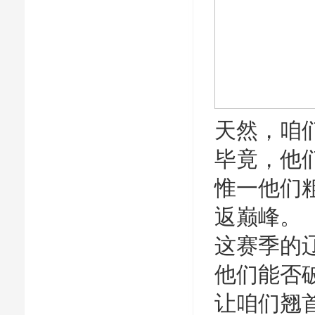
天然，咱
毕竟，他
惟一他们
返巅峰。
这赛季的
他们能否
让咱们翘