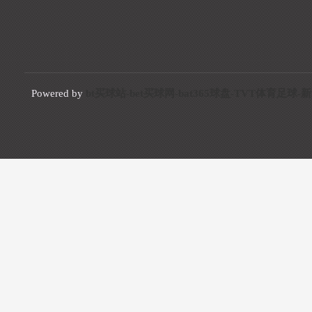
Powered by
bt买球站-bet买球网-bat365球盘-TVT体育足球-