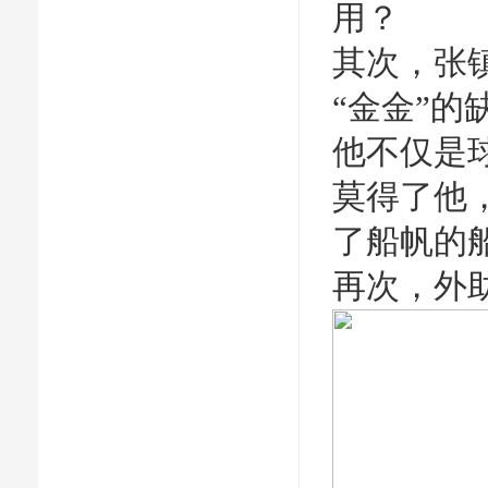
用？
其次，张
“金金”
他不仅是
莫得了他
了船帆的
再次，外