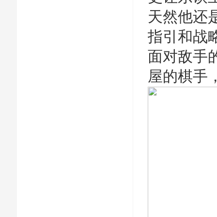
天然他还
指引和战
面对敌手的
屋的棋手