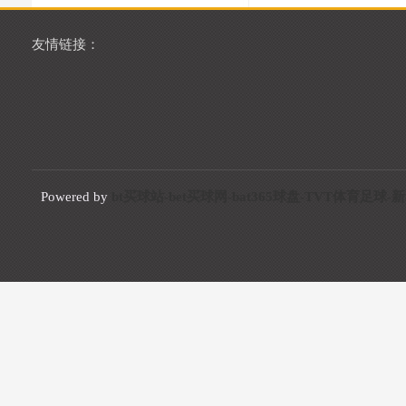
友情链接：
Powered by
bt买球站-bet买球网-bat365球盘-TVT体育足球-