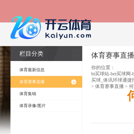
栏目分类
体育赛事直
你的位置：
体育最新信息
bt买球站-bet买球网-
买球_体讯环球通捷
体育赛事直播
>
体育赛事直播
> 
体育集锦
体育录像/图片