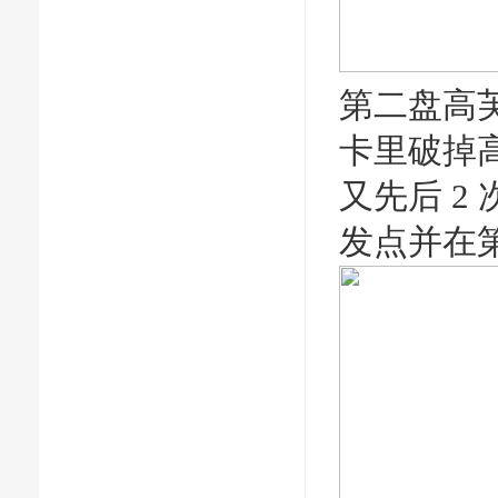
第二盘高芙
卡里破掉高
又先后 2
发点并在第