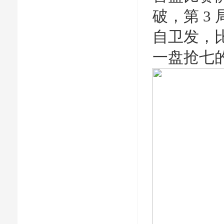
破，第 3
自卫发，比
一盘抢七