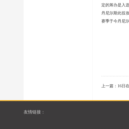
定的筹办是入
丹尼尔斯此役攻防
赛季于今丹尼尔
上一篇：
16日
友情链接：