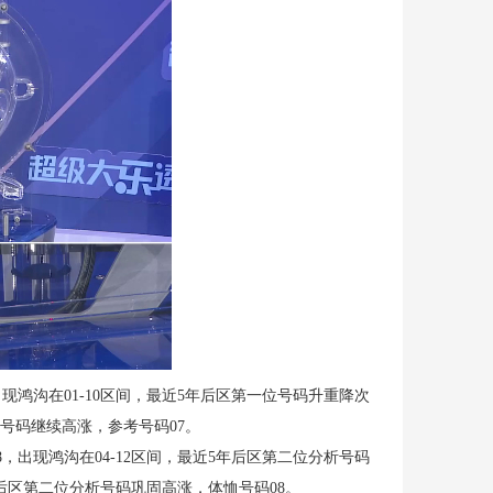
鸿沟在01-10区间，最近5年后区第一位号码升重降次
位号码继续高涨，参考号码07。
出现鸿沟在04-12区间，最近5年后区第二位分析号码
好后区第二位分析号码巩固高涨，体恤号码08。