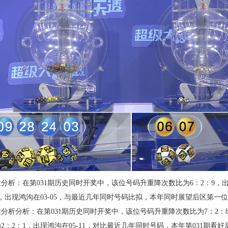
：在第031期历史同时开奖中，该位号码升重降次数比为6：2：9，出现
2，出现鸿沟在03-05，与最近几年同时号码比拟，本年同时展望后区第一
分析：在第031期历史同时开奖中，该位号码升重降次数比为7：2：8，
2：2：1，出现鸿沟在05-11，对比最近几年同时号码，本年第031期看