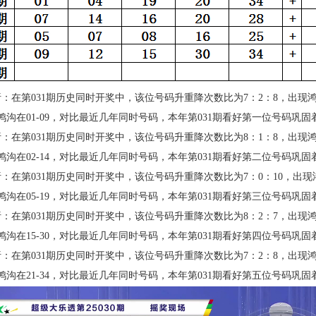
第031期历史同时开奖中，该位号码升重降次数比为7：2：8，出现鸿沟
现鸿沟在01-09，对比最近几年同时号码，本年第031期看好第一位号码巩固
第031期历史同时开奖中，该位号码升重降次数比为8：1：8，出现鸿沟
现鸿沟在02-14，对比最近几年同时号码，本年第031期看好第二位号码巩固
第031期历史同时开奖中，该位号码升重降次数比为7：0：10，出现鸿
现鸿沟在05-19，对比最近几年同时号码，本年第031期看好第三位号码巩固
第031期历史同时开奖中，该位号码升重降次数比为8：2：7，出现鸿沟
现鸿沟在15-30，对比最近几年同时号码，本年第031期看好第四位号码巩固
第031期历史同时开奖中，该位号码升重降次数比为7：2：8，出现鸿沟
现鸿沟在21-34，对比最近几年同时号码，本年第031期看好第五位号码巩固