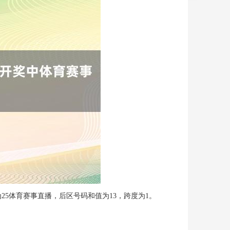
，跨度为25体育赛事直播，后区号码和值为13，跨度为1。