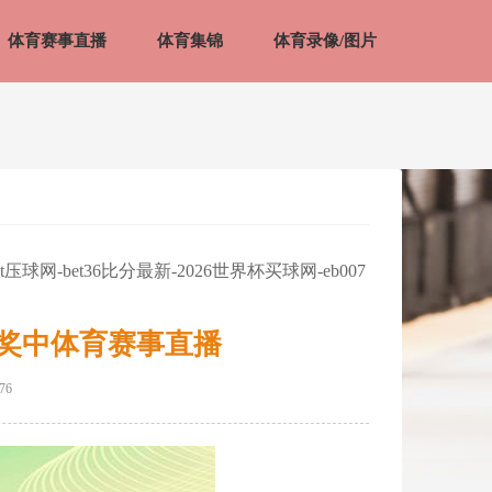
体育赛事直播
体育集锦
体育录像/图片
at压球网-bet36比分最新-2026世界杯买球网-eb007
开奖中体育赛事直播
76