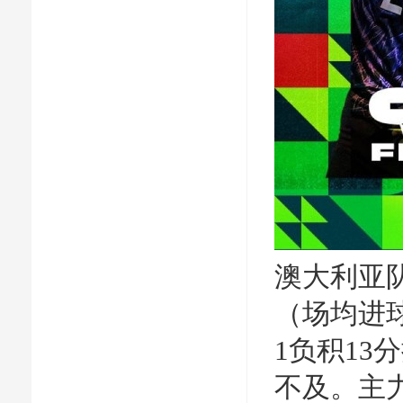
澳大利亚队
（场均进球
1负积1
不及。主