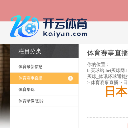
栏目分类
体育赛事直
你的位置：
体育最新信息
bt买球站-bet买球网-
买球_体讯环球通捷
体育赛事直播
>
体育赛事直播
> 
日本
体育集锦
体育录像/图片