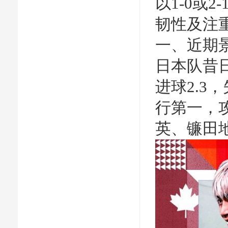
以1-0或
韧性及注
一、近期
日本队昔
进球2.3
行第一，
英、镰田