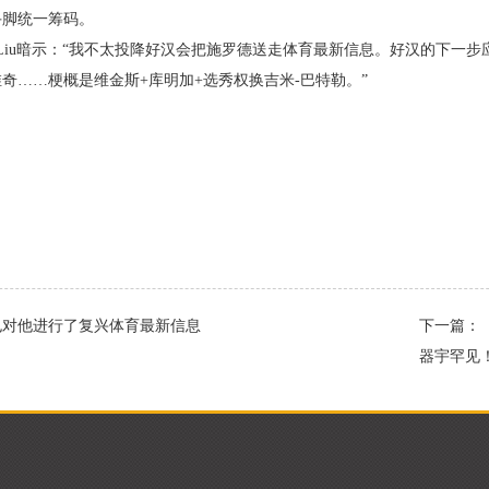
手脚统一筹码。
y Liu暗示：“我不太投降好汉会把施罗德送走体育最新信息。好汉的下一
奇……梗概是维金斯+库明加+选秀权换吉米-巴特勒。”
也对他进行了复兴体育最新信息
下一篇：
器宇罕见