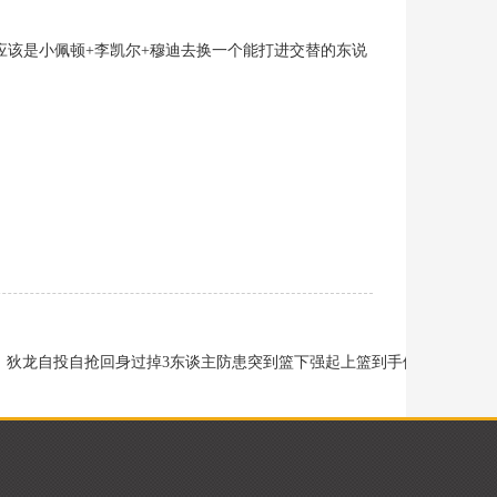
步应该是小佩顿+李凯尔+穆迪去换一个能打进交替的东说
！狄龙自投自抢回身过掉3东谈主防患突到篮下强起上篮到手体育最新信息