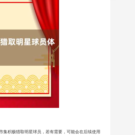
游市集积极猎取明星球员，若有需要，可能会在后续使用