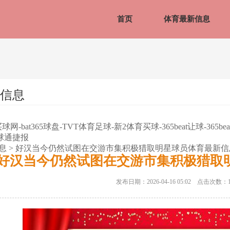
首页
体育最新信息
信息
买球网-bat365球盘-TVT体育足球-新2体育买球-365beat让球-365be
球通捷报
息
> 好汉当今仍然试图在交游市集积极猎取明星球员体育最新信
好汉当今仍然试图在交游市集积极猎取
发布日期：2026-04-16 05:02 点击次数：1