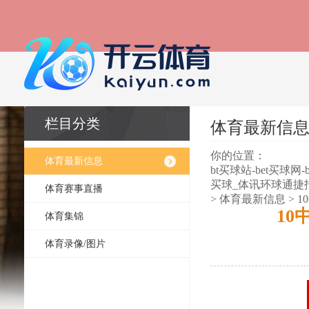
栏目分类
体育最新信
你的位置：
体育最新信息
bt买球站-bet买球网-
买球_体讯环球通捷
体育赛事直播
>
体育最新信息
> 
10
体育集锦
体育录像/图片