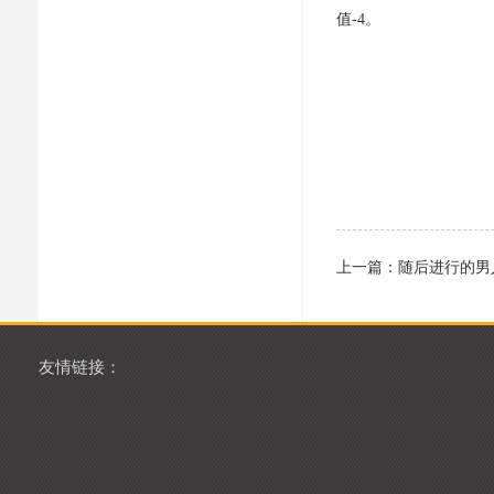
值-4。
上一篇：
随后进行的男
友情链接：