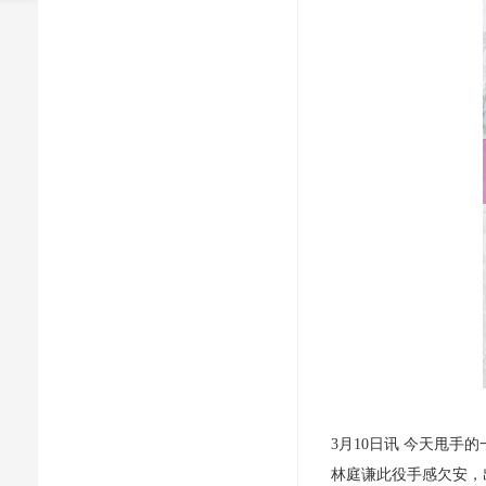
3月10日讯 今天甩手
林庭谦此役手感欠安，出