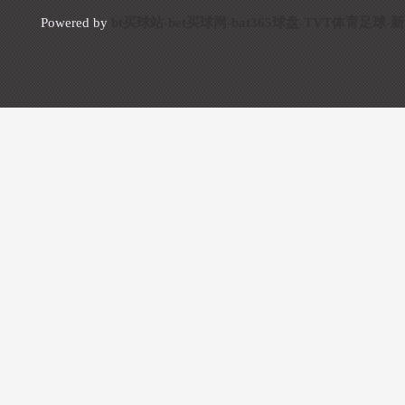
Powered by
bt买球站-bet买球网-bat365球盘-TVT体育足球-