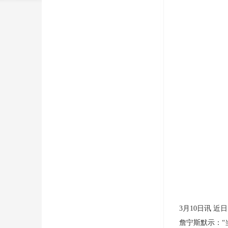
3月10日讯 近
詹宁斯默示：“