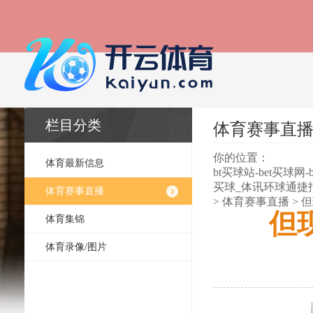
栏目分类
体育赛事直
你的位置：
体育最新信息
bt买球站-bet买球网-
买球_体讯环球通捷
体育赛事直播
>
体育赛事直播
> 
但
体育集锦
体育录像/图片