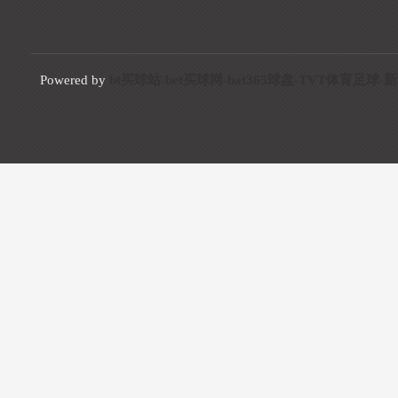
Powered by
bt买球站-bet买球网-bat365球盘-TVT体育足球-