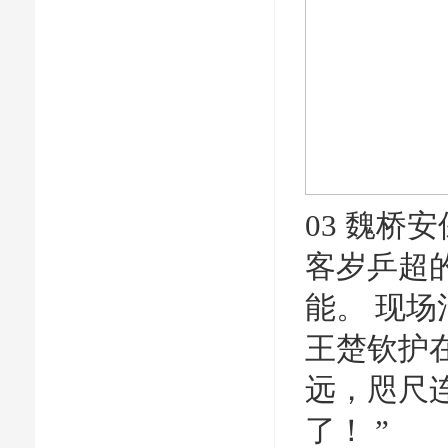
03 魏
客岁乒超
能。 现
王楚钦护
远，咫尺
了！ ”