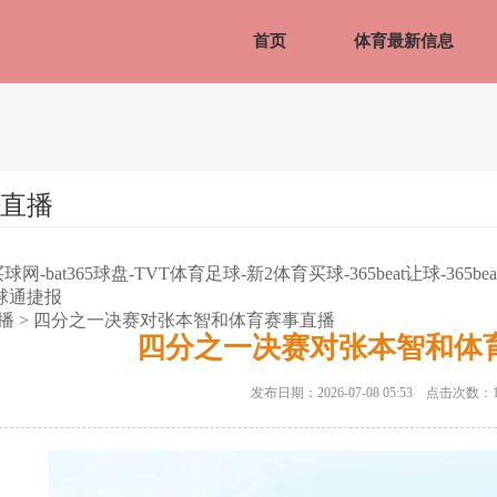
首页
体育最新信息
直播
买球网-bat365球盘-TVT体育足球-新2体育买球-365beat让球-365be
球通捷报
播
> 四分之一决赛对张本智和体育赛事直播
四分之一决赛对张本智和体
发布日期：2026-07-08 05:53 点击次数：1