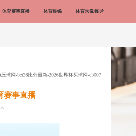
体育赛事直播
体育集锦
体育录像/图片
at压球网-bet36比分最新-2026世界杯买球网-eb007
育赛事直播
76