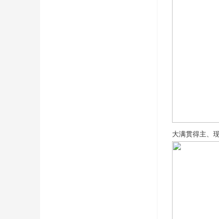
大满贯得主、