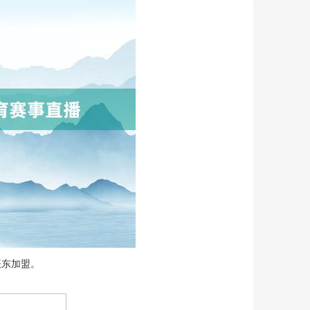
振东加盟。