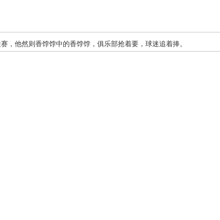
联赛，他然则香饽饽中的香饽饽，俱乐部抢着要，球迷追着捧。