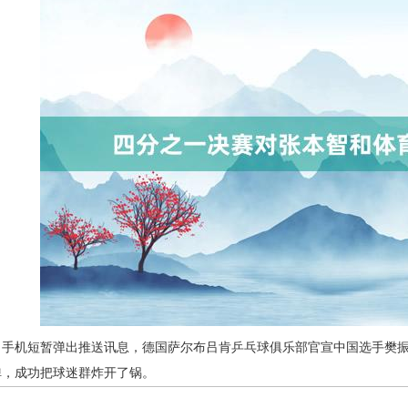
，手机短暂弹出推送讯息，德国萨尔布吕肯乒乓球俱乐部官宣中国选手樊
弹，成功把球迷群炸开了锅。